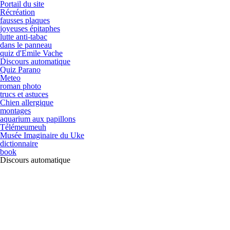
Portail du site
Récréation
fausses plaques
joyeuses épitaphes
lutte anti-tabac
dans le panneau
quiz d'Emile Vache
Discours automatique
Quiz Parano
Meteo
roman photo
trucs et astuces
Chien allergique
montages
aquarium aux papillons
Télémeumeuh
Musée Imaginaire du Uke
dictionnaire
book
Discours automatique