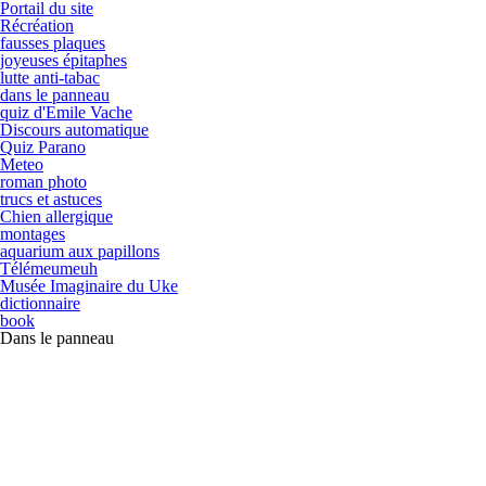
Portail du site
Récréation
fausses plaques
joyeuses épitaphes
lutte anti-tabac
dans le panneau
quiz d'Emile Vache
Discours automatique
Quiz Parano
Meteo
roman photo
trucs et astuces
Chien allergique
montages
aquarium aux papillons
Télémeumeuh
Musée Imaginaire du Uke
dictionnaire
book
Dans le panneau