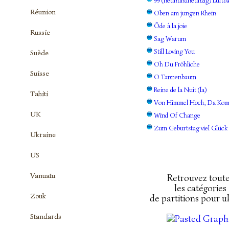
99 (neunundneunzig) Luftba
Réunion
Oben am jungen Rhein
Ôde à la joie
Russie
Sag Warum
Still Loving You
Suède
Oh Du Fröhliche
Suisse
O Tannenbaum
Reine de la Nuit (la)
Tahiti
Von Himmel Hoch, Da Kom
UK
Wind Of Change
Zum Geburtstag viel Glück
Ukraine
US
Vanuatu
Retrouvez tout
les catégories
Zouk
de partitions pour u
Standards