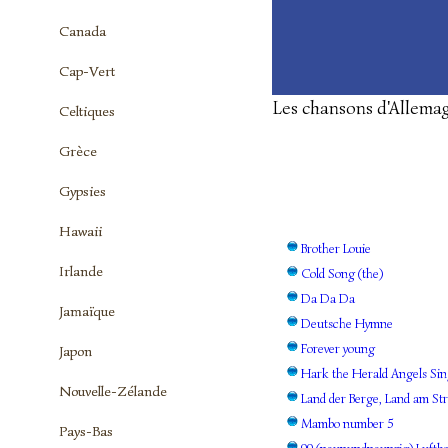
Canada
Cap-Vert
Les chansons d'Allema
Celtiques
Grèce
Gypsies
Hawaii
Brother Louie
Irlande
Cold Song (the)
Da Da Da
Jamaïque
Deutsche Hymne
Forever young
Japon
Hark the Herald Angels Si
Nouvelle-Zélande
Land der Berge, Land am St
Mambo number 5
Pays-Bas