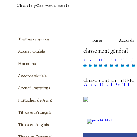
tontonremy.com
Ukulele gCea world music
Tontonremy.com
Bases
Accords
classement général
Accueil ukulele
A
B
C
D
E
F
G
H
I
J
Harmonie
Accords ukulele
classement par artiste
A
B
C
D
E
F
G
H
I
J
Accueil Partitions
Partoches de A à Z
Titres en Français
Titres en Anglais
Titres en Espagnol