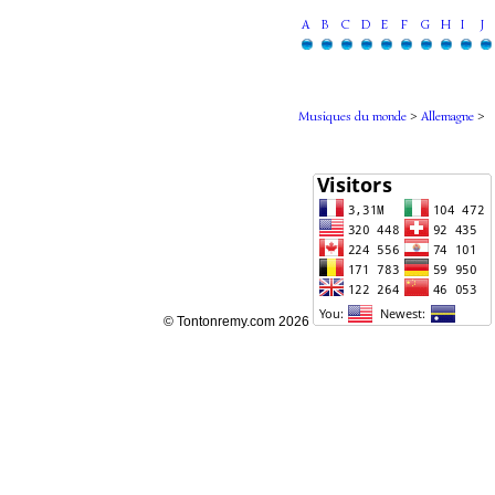
A
B
C
D
E
F
G
H
I
J
Musiques du monde
>
Allemagne
>
© Tontonremy.com 2026