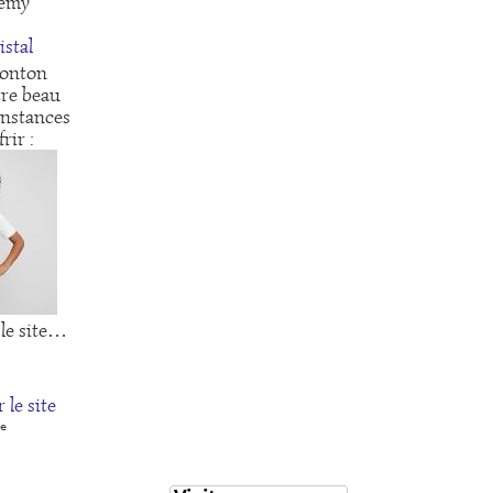
émy
Tonton
tre beau
onstances
rir :
 le site…
 le site