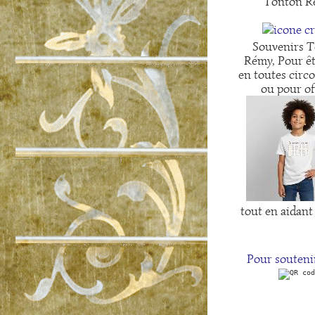
Tonton R
Souvenirs 
Rémy, Pour ê
en toutes circ
ou pour off
tout en aidant
Pour soutenir