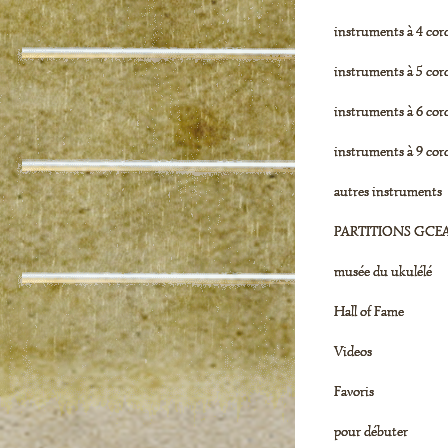
instruments à 4 cor
instruments à 5 cor
instruments à 6 cor
instruments à 9 cor
autres instruments
PARTITIONS GCE
musée du ukulélé
Hall of Fame
Videos
Favoris
pour débuter