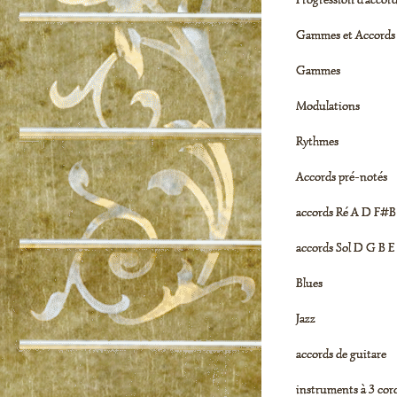
Gammes et Accords
Gammes
Modulations
Rythmes
Accords pré-notés
accords Ré A D F#B
accords Sol D G B E
Blues
Jazz
accords de guitare
instruments à 3 cor