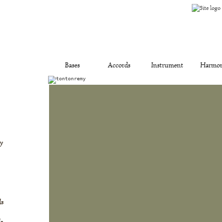
y Ukulélé
Bases
Accords
Instrument
Harmon
y
ds
ds