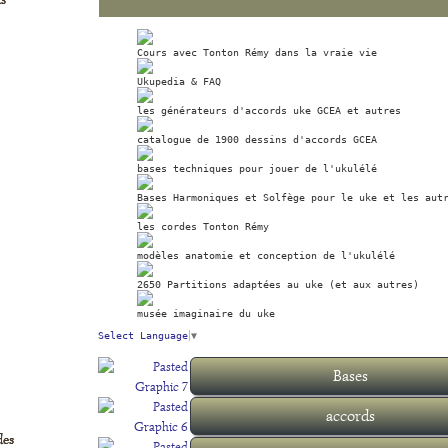
Cours avec Tonton Rémy dans la vraie vie
Ukupedia & FAQ
les générateurs d'accords uke GCEA et autres
catalogue de 1900 dessins d'accords GCEA
bases techniques pour jouer de l'ukulélé
Bases Harmoniques et Solfège pour le uke et les aut
les cordes Tonton Rémy
modèles anatomie et conception de l'ukulélé
2650 Partitions adaptées au uke (et aux autres)
musée imaginaire du uke
Select Language
▼
Bases
Emplacement des notes
positions des accords
Tableau à transposer
Lire les diagrammes
temps contretemps
33 accords de base
Noms des accords
retenir les accords
Tenir l'instrument
Lire les tablatures
S'accorder en do
Strumming bases
triple Strumming
durée des notes
penta & blues
doigts utilisés
Clawhammer
Picking bases
Premiers pas
Campanella
Picking tabs
tempo
accords
des