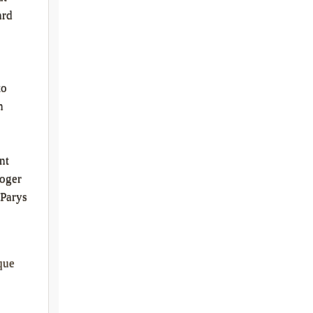
ard
to
n
nt
oger
Parys
que