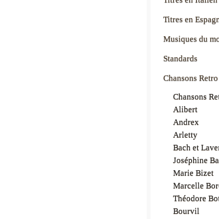
Titres en Espag
Musiques du m
Standards
Chansons Retro
Chansons Ret
Alibert
Andrex
Arletty
Bach et Lave
Joséphine Ba
Marie Bizet
Marcelle Bor
Théodore Bot
Bourvil