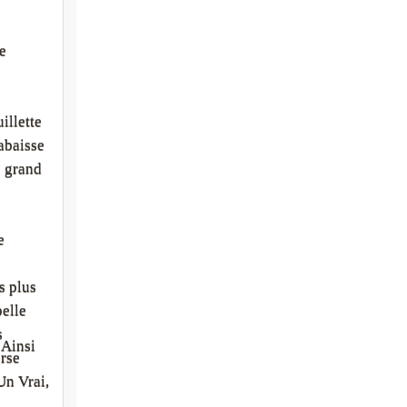
e
e
illette
abaisse
e grand
e
s plus
elle
s
 Ainsi
rse
Un Vrai,