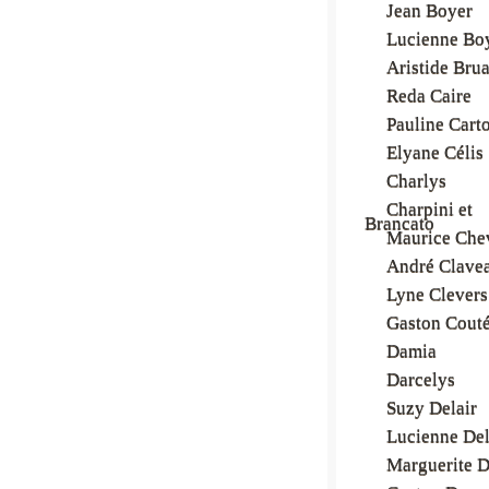
Jean Boyer
Lucienne Bo
Aristide Bru
Reda Caire
Pauline Cart
Elyane Célis
Charlys
Charpini et
Brancato
Maurice Chev
André Clave
Lyne Clevers
Gaston Cout
Damia
Darcelys
Suzy Delair
Lucienne Del
Marguerite D