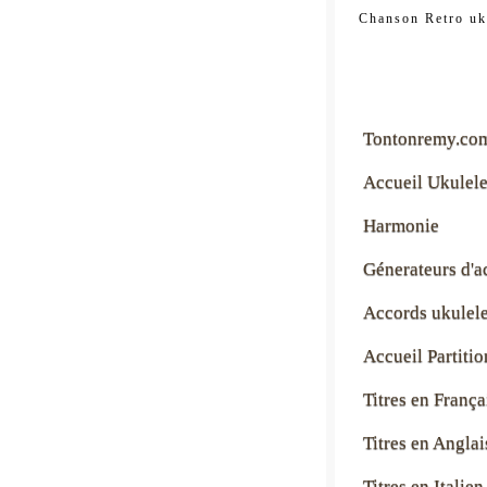
tontonre
Chanson Retro uk
Tontonremy.co
Accueil Ukulel
Harmonie
Génerateurs d'a
Accords ukulel
Accueil Partitio
Titres en França
Titres en Anglai
Titres en Italien