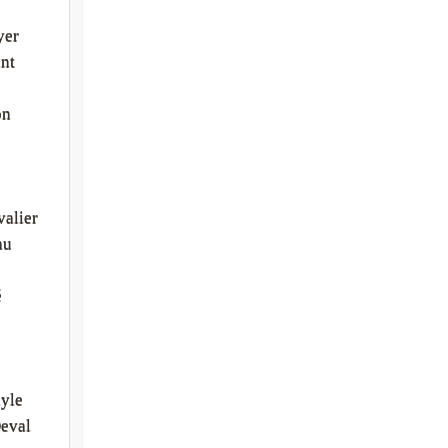
yer
ant
on
alier
au
é
yle
eval