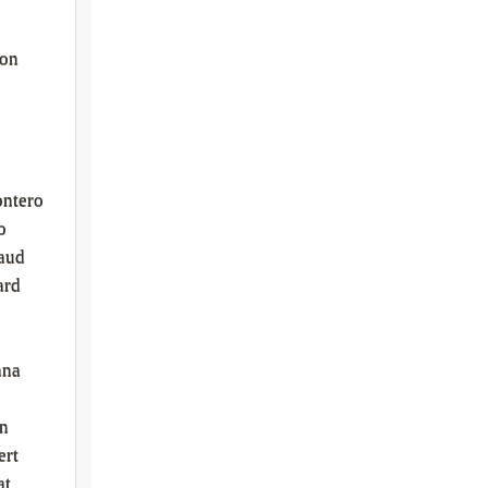
ton
ntero
o
aud
ard
ana
an
ert
at