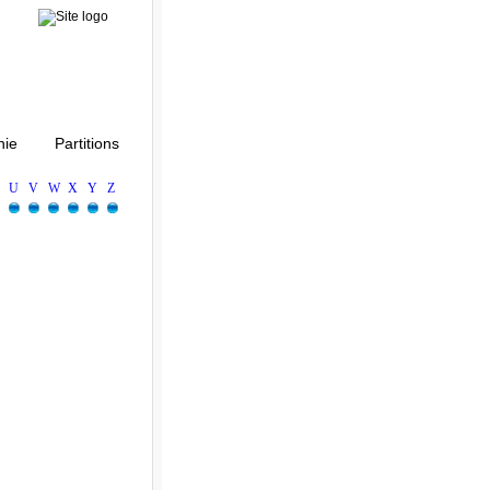
ie
Partitions
U
V
W
X
Y
Z