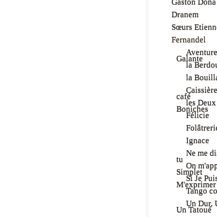
Gaston Dona
Dranem
Sœurs Etienn
Fernandel
Aventur
Galante
la Berdou
la Bouill
Caissièr
café
les Deux
Boniches
Félicie
Folâtreri
Ignace
Ne me di
tu
On m'app
Simplet
Si Je Pui
M'exprimer
Tango co
Un Dur, 
Un Tatoué