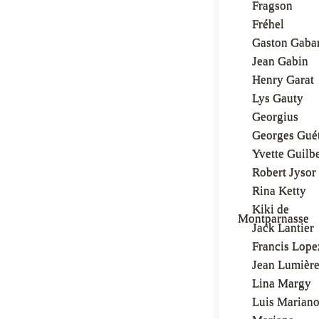
Fragson
Fréhel
Gaston Gaba
Jean Gabin
Henry Garat
Lys Gauty
Georgius
Georges Gué
Yvette Guilbe
Robert Jysor
Rina Ketty
Kiki de
Montparnasse
Jack Lantier
Francis Lope
Jean Lumièr
Lina Margy
Luis Marian