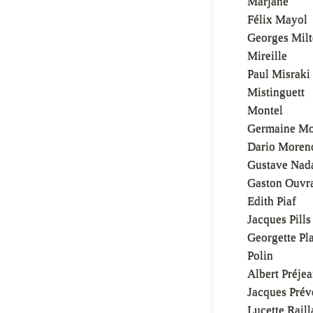
Marjane
Félix Mayol
Georges Mil
Mireille
Paul Misraki
Mistinguett
Montel
Germaine Mo
Dario Moren
Gustave Nad
Gaston Ouvr
Edith Piaf
Jacques Pills
Georgette Pl
Polin
Albert Préje
Jacques Prév
Lucette Raill