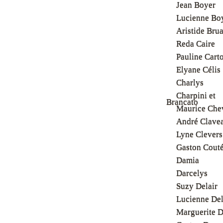
Jean Boyer
Lucienne Bo
Aristide Bru
Reda Caire
Pauline Cart
Elyane Célis
Charlys
Charpini et
Brancato
Maurice Chev
André Clave
Lyne Clevers
Gaston Cout
Damia
Darcelys
Suzy Delair
Lucienne Del
Marguerite D