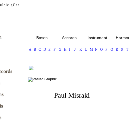
my.com
ulele gCea
m
Bases
Accords
Instrument
Harmon
e
A
B
C
D
E
F
G
H
I
J
K
L
M
N
O
P
Q
R
S
T
ccords
e
ns
Paul Misraki
is
s