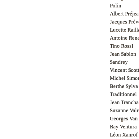
Polin
Albert Préje
Jacques Prév
Lucette Raill
Antoine Ren
Tino RossI
Jean Sablon
Sandrey
Vincent Scot
Michel Simo
Berthe Sylva
Traditionnel
Jean Trancha
Suzanne Valr
Georges Van 
Ray Ventura
Léon Xanrof