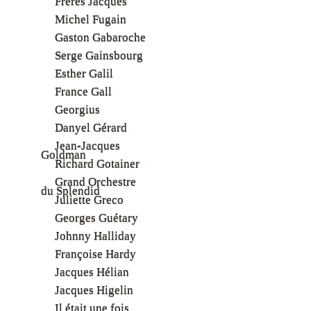
Frères Jacques
Michel Fugain
Gaston Gabaroche
Serge Gainsbourg
Esther Galil
France Gall
Georgius
Danyel Gérard
Jean-Jacques
Goldman
Richard Gotainer
Grand Orchestre
du Splendid
Juliette Greco
Georges Guétary
Johnny Halliday
Françoise Hardy
Jacques Hélian
Jacques Higelin
Il était une fois