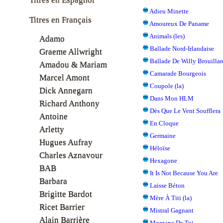
Adieu Minette
Titres en Français
Amoureux De Paname
Animals (les)
Adamo
Ballade Nord-Irlandaise
Graeme Allwright
Ballade De Willy Brouillard
Amadou & Mariam
Camarade Bourgeois
Marcel Amont
Coupole (la)
Dick Annegarn
Dans Mon HLM
Richard Anthony
Dès Que Le Vent Soufflera
Antoine
En Cloque
Arletty
Germaine
Hugues Aufray
Héloïse
Charles Aznavour
Hexagone
BAB
It Is Not Because You Are
Barbara
Laisse Béton
Brigitte Bardot
Mère À Titi (la)
Ricet Barrier
Mistral Gagnant
Alain Barrière
Morgane De Toi