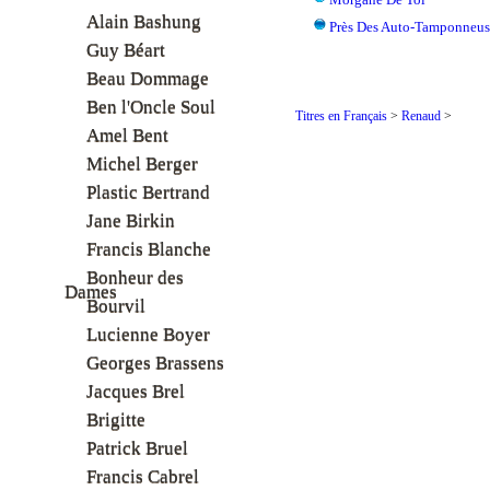
Alain Bashung
Près Des Auto-Tamponneus
Guy Béart
Beau Dommage
Ben l'Oncle Soul
Titres en Français
>
Renaud
>
Amel Bent
Michel Berger
Plastic Bertrand
Jane Birkin
Francis Blanche
Bonheur des
Dames
Bourvil
Lucienne Boyer
Georges Brassens
Jacques Brel
Brigitte
Patrick Bruel
Francis Cabrel