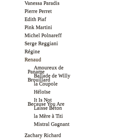
Vanessa Paradis
Pierre Perret
Edith Piaf
Pink Martini
Michel Polnareff
Serge Reggiani
Régine
Renaud
Amoureux de
Paname
Ballade de Willy
Brouillard
la Coupole
Héloïse
It Is Not
Because You Are
Laisse Béton
la Mère à Titi
Mistral Gagnant
Zachary Richard