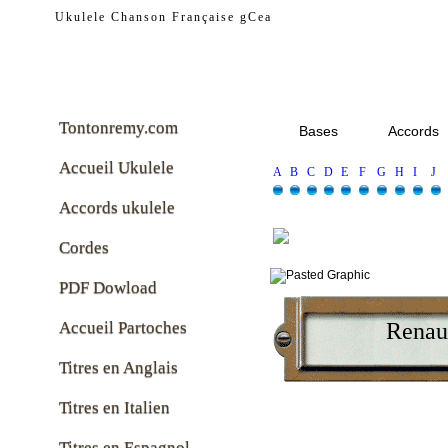
tontonremy.com
Ukulele Chanson Française gCea
Tontonremy.com
Bases
Accords
Accueil Ukulele
A
B
C
D
E
F
G
H
I
J
Accords ukulele
Cordes
PDF Dowload
Accueil Partoches
Renau
Titres en Anglais
Titres en Italien
Titres en Espagnol