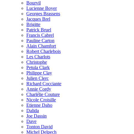
Bourvil
Lucienne Boyer
Georges Brassens
Jacques Brel
Brigitte
Patrick Bruel
Francis Cabrel
Pauline Carton
Alain Chamfort
Robert Charlebois
Les Charlots
Christophe
Petula Clark
Philippe Clay
Julien Clerc
Richard Cocciante
Annie Cordy
Charlélie Couture
Nicole Croisille
Etienne Daho
Dalida
Joe Dassin
Dave
Tonton David
Michel Delpech