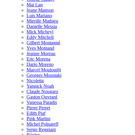
Mai Lan
Jeane Manson
Luis Mariano
Mireille Mathieu
Danielle Messia
Mick Micheyl
Eddy Mitchell
Gilbert Montagné
Yves Montand
Jeanne Moreau
Eric Morena
Dario Moreno
Marcel Mouloudji
Georges Moustaki
Nicoletta
Yannick Noah
Claude Nougaro
Gaston Ouvrard
Vanessa Paradis
Pierre Perret
Edith Piaf
Pink Martini
Michel Polnareff
Serge Reggiani
Régine