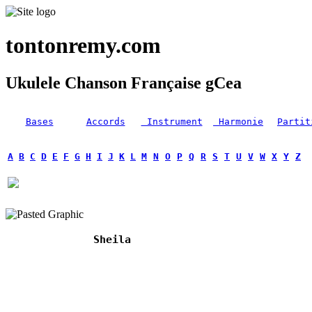
tontonremy.com
Ukulele Chanson Française gCea
Bases
Accords
Instrument
Harmonie
Partit
A
B
C
D
E
F
G
H
I
J
K
L
M
N
O
P
Q
R
S
T
U
V
W
X
Y
Z
Sheila