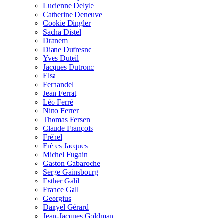
Lucienne Delyle
Catherine Deneuve
Cookie Dingler
Sacha Distel
Dranem
Diane Dufresne
Yves Duteil
Jacques Dutronc
Elsa
Fernandel
Jean Ferrat
Léo Ferré
Nino Ferrer
Thomas Fersen
Claude François
Fréhel
Frères Jacques
Michel Fugain
Gaston Gabaroche
Serge Gainsbourg
Esther Galil
France Gall
Georgius
Danyel Gérard
Jean-Jacques Goldman