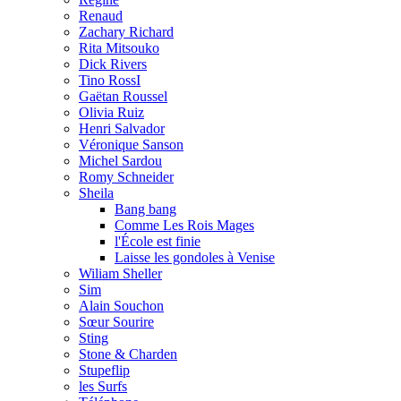
Renaud
Zachary Richard
Rita Mitsouko
Dick Rivers
Tino RossI
Gaëtan Roussel
Olivia Ruiz
Henri Salvador
Véronique Sanson
Michel Sardou
Romy Schneider
Sheila
Bang bang
Comme Les Rois Mages
l'École est finie
Laisse les gondoles à Venise
Wiliam Sheller
Sim
Alain Souchon
Sœur Sourire
Sting
Stone & Charden
Stupeflip
les Surfs