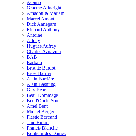
Adamo
Graeme Allwright
Amadou & Mariam
Marcel Amont
Dick Annegarn
Richard Anthony
Antoine
Arletty
Hugues Aufray
Charles Aznavour
BAB
Barbara
Brigitte Bardot
Ricet Barrier
Alain Barrière
Alain Bashung
Guy Béart
Beau Dommage
Ben l'Oncle Soul
Amel Bent
Michel Berger
Plastic Bertrand
Jane Birkin
Francis Blanche
Bonheur des Dames