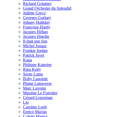
Richard Gotainer
Grand Orchestre du Splendid
Juliette Greco
Georges Guétary
Johnny Halliday
Françoise Hardy
Jacques Hélian
Jacques Higelin
Il était une fois
Michel Jonasz
Frankie Jordan
Patrick Juvet
Kana
Philippe Katerine
Rina Ketty
Serge Lama
Boby Lapointe
Plume Latraverse
Marc Lavoine
Maxime Le Forestier
Gérard Lenorman
Lio
Caroline Loeb
Enrico Macias
Colette Magny