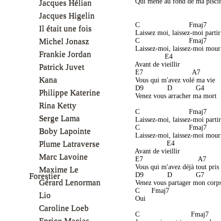
 Qui mène au fond de ma pisci
Jacques Hélian
Jacques Higelin
 C                         Fmaj7 
Il était une fois
 Laissez moi, laissez-moi partir
Michel Jonasz
 C                         Fmaj7 
 Laissez-moi, laissez-moi mour
Frankie Jordan
                E4 
 Avant de vieillir
Patrick Juvet
 E7                         A7 
Kana
 Vous qui m'avez volé ma vie
 D9            D            G4 
Philippe Katerine
 Venez vous arracher ma mort
Rina Ketty
 C                         Fmaj7 
Serge Lama
 Laissez-moi, laissez-moi partir
 C                         Fmaj7 
Boby Lapointe
 Laissez-moi, laissez-moi mour
Plume Latraverse
                 E4  
 Avant de vieillir
Marc Lavoine
 E7                            A7 
 Vous qui m'avez déjà tout pris
Maxime Le
 D9            D            G7 
Forestier
Gérard Lenorman
 Venez vous partager mon corp
 C      Fmaj7 
Lio
 Oui
Caroline Loeb
 C                          Fmaj7 
Enrico Macias