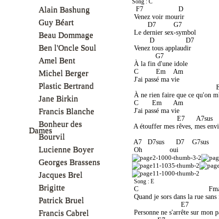
Song : C
Alain Bashung
  F7                  D 
 Venez voir mourir
Guy Béart
        D7         G7  
 Le dernier sex-symbol
Beau Dommage
         D                D7 
Ben l'Oncle Soul
 Venez tous applaudir
            G7 
Amel Bent
 À la fin d'une idole
 C         Em    Am
Michel Berger
 J'ai passé ma vie
Plastic Bertrand
                                           
 À ne rien faire que ce qu'on m'
Jane Birkin
 C       Em      Am 
Francis Blanche
 J'ai passé ma vie
                       E7      A7sus   
Bonheur des
 A étouffer mes rêves, mes envi
Dames
Bourvil
 A7   D7sus      D7    G7sus     
Lucienne Boyer
 Oh              oui
Georges Brassens
Jacques Brel
Song : E
Brigitte
 C                                    F
 Quand je sors dans la rue sans
Patrick Bruel
                         E7 
Francis Cabrel
 Personne ne s'arrête sur mon p