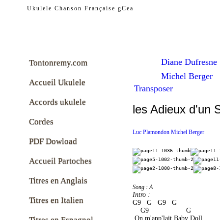
tontonremy.com
Ukulele Chanson Française gCea
Diane Dufresne
Tontonremy.com
Michel Berger
Accueil Ukulele
Transposer
Accords ukulele
les Adieux d'un
Cordes
Luc Plamondon Michel Berger
PDF Dowload
Accueil Partoches
Titres en Anglais
Song : A
Intro :
Titres en Italien
G9   G   G9   G   
    G9                   G 
 On m'app'lait Baby Doll
Titres en Espagnol