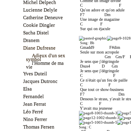
 Comme un image divine
Michel Delpech
 C                               F 
Lucienne Delyle
 Qu'on adore et qu'on adule
 F7                 Dm 
Catherine Deneuve
 Une image de magazine
 C               F 
Cookie Dingler
 Sur qui on éjacule
Sacha Distel
Dranem
Song : Bb
Diane Dufresne
 Gmadd9             F#dim 
 Seule sur mon acropole
Adieux d'un sex
                      Gm    Gm/F  
symbol
 Je sens que j'dégringole
l'Homme de ma
 Dsus4          D      Gm 
vie
 Je sens que j'dégringole
Yves Duteil
 C                          F 
 Ce n'était qu'un feu de paille
Jacques Dutronc
 C                      F 
Elsa
 Que tout ce show-business
 F7                             Dm 
Fernandel
 Dessous le strass, y'avait le str
Jean Ferrat
 C              F 
 Y'avait ma jeunesse
Léo Ferré
Nino Ferrer
Thomas Fersen
Song : C