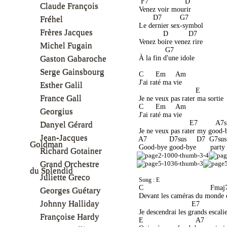
  F7                  D 
Claude François
 Venez voir mourir
        D7         G7  
Fréhel
 Le dernier sex-symbol
Frères Jacques
             D          D7
 Venez boire venez rire
Michel Fugain
              G7 
Gaston Gabaroche
 À la fin d'une idole
Serge Gainsbourg
 C      Em     Am 
 J'ai raté ma vie
Esther Galil
                             E 
France Gall
 Je ne veux pas rater ma sortie
 C      Em     Am 
Georgius
 J'ai raté ma vie
                          E7         A7
Danyel Gérard
 Je ne veux pas rater my good-
Jean-Jacques
 A7           D7sus     D7  G7sus 
Goldman
 Good-bye good-bye       party
Richard Gotainer
Grand Orchestre
du Splendid
Juliette Greco
Song : E
 C                                 Fmaj
Georges Guétary
 Devant les caméras du monde 
Johnny Halliday
                           E7 
 Je descendrai les grands escali
Françoise Hardy
 E                          A7          