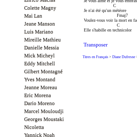
 Je vous aime et je vous embras
                         C 
Colette Magny
 Je n'ai été qu'un météore
Mai Lan
                            Fmaj7 
 Voulez-vous voir la mort en fa
Jeane Manson
                            C 
 Elle s'habille en technicolor
Luis Mariano
Mireille Mathieu
Transposer
Danielle Messia
Mick Micheyl
Titres en Français
>
Diane Dufresne
Eddy Mitchell
Gilbert Montagné
Yves Montand
Jeanne Moreau
Eric Morena
Dario Moreno
Marcel Mouloudji
Georges Moustaki
Nicoletta
Yannick Noah