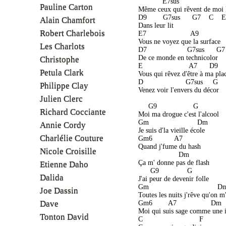
             E7sus                      
Pauline Carton
 Même ceux qui rêvent de moi l
 D9        G7sus      G7    C    E
Alain Chamfort
 Dans leur lit
Robert Charlebois
 E7                      A9 
 Vous ne voyez que la surface
Les Charlots
 D7                    G7sus      G7
 De ce monde en technicolor
Christophe
 E                       A7      D9 
Petula Clark
 Vous qui rêvez d'être à ma pla
 D                     G7sus     G 
Philippe Clay
 Venez voir l'envers du décor
Julien Clerc
      G9                  G 
Richard Cocciante
 Moi ma drogue c'est l'alcool
 Gm                        Dm 
Annie Cordy
 Je suis d'la vieille école
Charlélie Couture
 Gm6           A7 
 Quand j'fume du hash 
Nicole Croisille
                     Dm 
 Ça m' donne pas de flash
Etienne Daho
       G9              G 
Dalida
 J'ai peur de devenir folle
 Gm                                  D
Joe Dassin
 Toutes les nuits j'rêve qu'on m
Dave
 Gm6        A7                 Dm 
 Moi qui suis sage comme une
Tonton David
 C                            F 