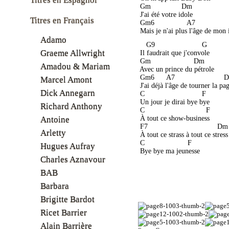
 Gm               Dm 
 J'ai été votre idole
Titres en Français
 Gm6                A7              
 Mais je n'ai plus l'âge de mon
Adamo
    G9                       G 
Graeme Allwright
 Il faudrait que j'convole
 Gm                     Dm 
Amadou & Mariam
 Avec un prince du pétrole
 Gm6      A7                       
Marcel Amont
 J'ai déjà l'âge de tourner la pa
Dick Annegarn
 C                            F 
 Un jour je dirai bye bye
Richard Anthony
 C                              F 
 À tout ce show-business
Antoine
 F7                                  Dm
Arletty
 À tout ce strass à tout ce stress
 C                     F 
Hugues Aufray
 Bye bye ma jeunesse
Charles Aznavour
BAB
Barbara
Brigitte Bardot
Ricet Barrier
Alain Barrière