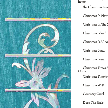
home
the Christmas Blu
Christmas In New
Christmas In The 
Christmas Island
Christmas Is All 
Christmas Luau
Christmas Song
Christmas Times 
House
Christmas Time is
Christmas Waltz
Coventry Carol
Deck The Halls