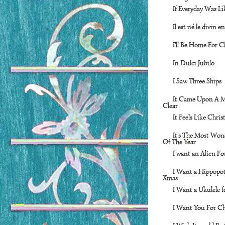
If Everyday Was L
Il est né le divin e
I'll Be Home For C
In Dulci Jubilo
I Saw Three Ships
It Came Upon A M
Clear
It Feels Like Chri
It's The Most Won
Of The Year
I want an Alien F
I Want a Hippopo
Xmas
I Want a Ukulele 
I Want You For C