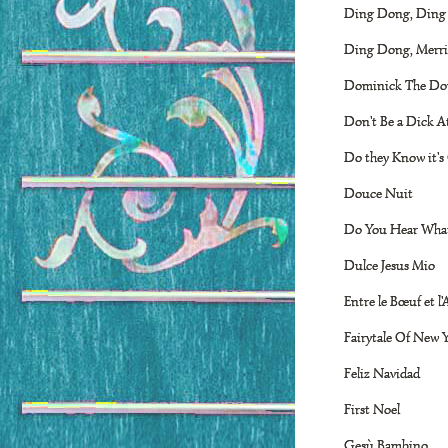
Ding Dong, Ding
Ding Dong, Merri
Dominick The Do
Don't Be a Dick A
Do they Know it's
Douce Nuit
Do You Hear What
Dulce Jesus Mio
Entre le Bœuf et l
Fairytale Of New 
Feliz Navidad
First Noel
Gesù Bambino