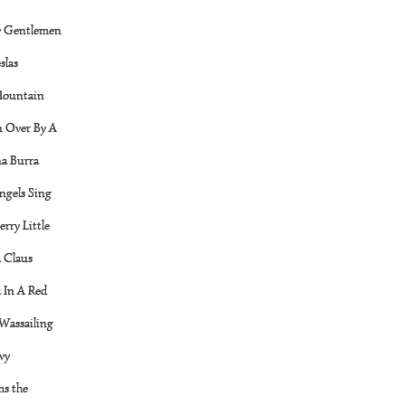
y Gentlemen
slas
 Mountain
 Over By A
na Burra
ngels Sing
rry Little
 Claus
 In A Red
Wassailing
Ivy
ms the