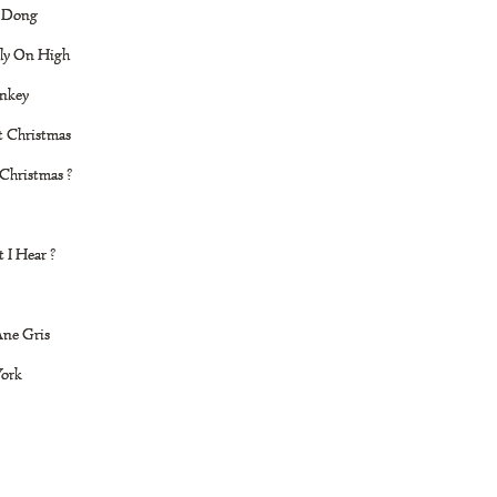
 Dong
ly On High
nkey
t Christmas
 Christmas ?
 I Hear ?
'Ane Gris
York