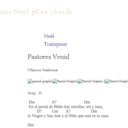
my.com
mas Noël gCea chords
Noël
Transposer
Pastores Venid
Villancico Tradicional
Song : D
 Dm               A7                        Dm 
 En el portal de Belén hay estrellas, sol y luna,
        D7         Gm       A7                  Dm 
la Virgen y San José y el Niño que está en la cuna.
Dm 