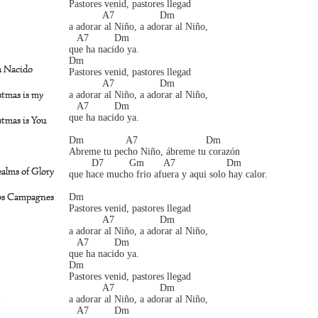
Pastores venid, pastores llegad
            A7                Dm 
a adorar al Niño, a adorar al Niño,
   A7         Dm 
que ha nacido ya.
Dm 
a Nacido
Pastores venid, pastores llegad
            A7                Dm 
istmas is my
a adorar al Niño, a adorar al Niño,
   A7         Dm 
que ha nacido ya.
istmas is You
Dm               A7                        Dm 
Abreme tu pecho Niño, ábreme tu corazón
        D7         Gm       A7                  Dm 
ealms of Glory
que hace mucho frio afuera y aqui solo hay calor.
os Campagnes
Dm 
Pastores venid, pastores llegad
            A7                Dm 
a adorar al Niño, a adorar al Niño,
   A7         Dm 
que ha nacido ya.
Dm 
Pastores venid, pastores llegad
            A7                Dm 
a adorar al Niño, a adorar al Niño,
   A7         Dm 