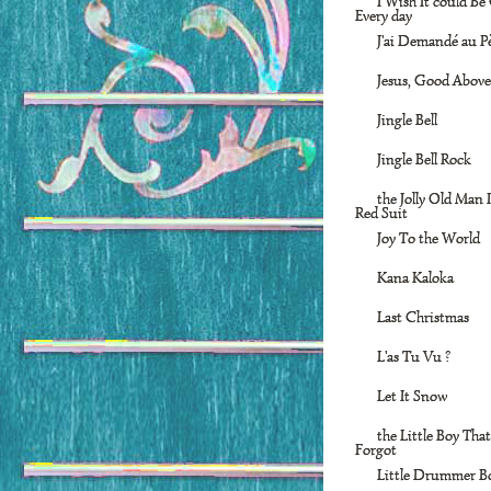
I Wish It could Be
Every day
J'ai Demandé au P
Jesus, Good Above
Jingle Bell
Jingle Bell Rock
the Jolly Old Man 
Red Suit
Joy To the World
Kana Kaloka
Last Christmas
L'as Tu Vu ?
Let It Snow
the Little Boy Tha
Forgot
Little Drummer B