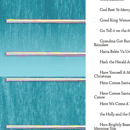
God Rest Ye Merr
Good King Wence
Go Tell it on the
Grandma Got Run
Reindeer
Hacia Belén Va U
Hark the Herald A
Have Yourself A Me
Christmas
Here Comes Santa
Here Comes Santa
Canoe
Here We Come A 
the Holly and the 
How Brightly Bea
Morning Star