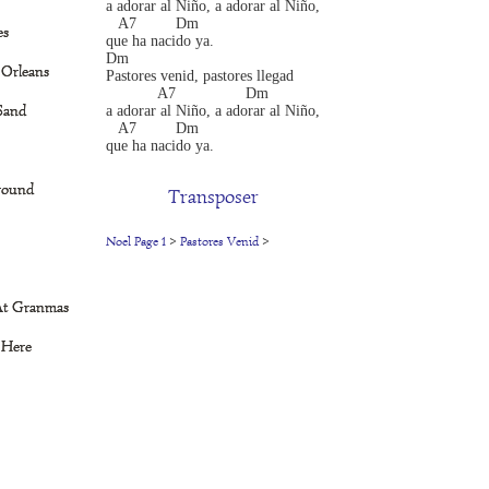
a adorar al Niño, a adorar al Niño,
   A7         Dm 
es
que ha nacido ya.
Dm 
 Orleans
Pastores venid, pastores llegad
            A7                Dm 
Sand
a adorar al Niño, a adorar al Niño,
   A7         Dm 
que ha nacido ya. 
Around
Transposer
Noel Page 1
>
Pastores Venid
>
At Granmas
 Here