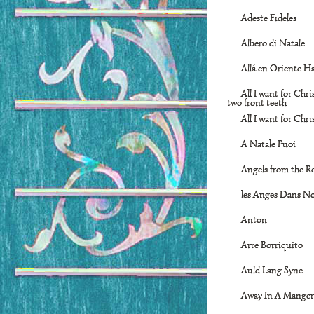
Adeste Fideles
Albero di Natale
Allá en Oriente H
All I want for Chr
two front teeth
All I want for Chr
A Natale Puoi
Angels from the R
les Anges Dans N
Anton
Arre Borriquito
Auld Lang Syne
Away In A Manger