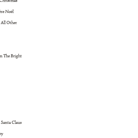
 Christmas
ère Noël
 All Other
In The Bright
t Santa Claus
oy