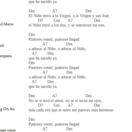
que ha nacido ya.
Dm               A7                        Dm 
El Niño miró a la Virgen, a la Virgen y san José,
        D7         Gm       A7                  Dm 
id Marie
el Niño miró a los dos, y se sonrieron los tres.
Dm 
Pastores venid, pastores llegad
            A7                Dm 
uoi
a adorar al Niño, a adorar al Niño,
   A7         Dm 
ampana
que ha nacido ya.
Dm 
Pastores venid, pastores llegad
            A7                Dm 
a adorar al Niño, a adorar al Niño,
   A7         Dm 
que ha nacido ya.
Dm               A7                        Dm 
No se si será el amor, no se si serán mi ojos,
        D7         Gm       A7                  Dm 
ng On An
más cada vez que te miro me pareces más hermoso.
Dm 
Pastores venid, pastores llegad
            A7                Dm 
ease come