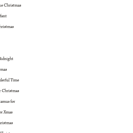
ike Christmas
nfant
hristmas
idnight
stmas
derful Time
or Christmas
tamus for
for Xmas
hristmas