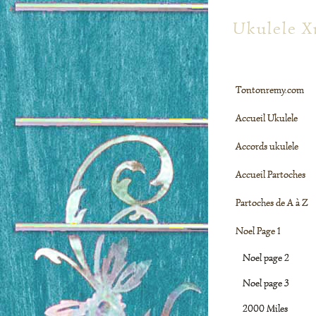
tontonre
Ukulele X
Tontonremy.com
Accueil Ukulele
Accords ukulele
Accueil Partoches
Partoches de A à Z
Noel Page 1
Noel page 2
Noel page 3
2000 Miles